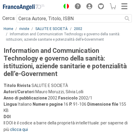
Menu
Cerca:
Main content
Home
riviste
SALUTE E SOCIETÀ
2002
Information and Communication Technology e governo della sanità:
istituzioni, aziende sanitarie e potenzialità dell’e-Government
Information and Communication
Technology e governo della sanità:
istituzioni, aziende sanitarie e potenzialità
dell’e-Government
Titolo Rivista
SALUTE E SOCIETÀ
Autori/Curatori
Mauro Moruzzi, Silvia Lolli
Anno di pubblicazione
2002
Fascicolo
2002/1
Lingua
Italiano
Numero pagine
16
P.
91-106
Dimensione file
155
KB
DOI
Il DOI è il codice a barre della proprietà intellettuale: per saperne di
più
clicca qui