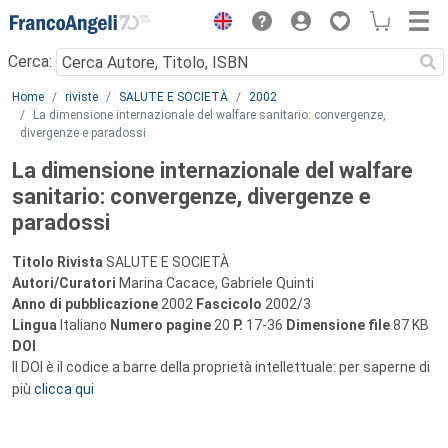
Menu
Cerca:
Main content
Home
riviste
SALUTE E SOCIETÀ
2002
La dimensione internazionale del walfare sanitario: convergenze,
divergenze e paradossi
La dimensione internazionale del walfare
sanitario: convergenze, divergenze e
paradossi
Titolo Rivista
SALUTE E SOCIETÀ
Autori/Curatori
Marina Cacace, Gabriele Quinti
Anno di pubblicazione
2002
Fascicolo
2002/3
Lingua
Italiano
Numero pagine
20
P.
17-36
Dimensione file
87 KB
DOI
Il DOI è il codice a barre della proprietà intellettuale: per saperne di
più
clicca qui