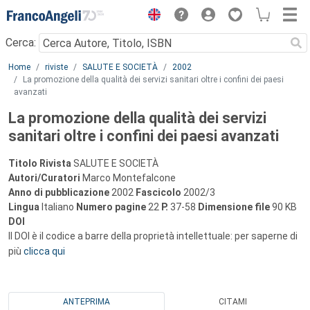
Menu
Cerca:
Main content
Home
riviste
SALUTE E SOCIETÀ
2002
La promozione della qualità dei servizi sanitari oltre i confini dei paesi
avanzati
La promozione della qualità dei servizi
sanitari oltre i confini dei paesi avanzati
Titolo Rivista
SALUTE E SOCIETÀ
Autori/Curatori
Marco Montefalcone
Anno di pubblicazione
2002
Fascicolo
2002/3
Lingua
Italiano
Numero pagine
22
P.
37-58
Dimensione file
90 KB
DOI
Il DOI è il codice a barre della proprietà intellettuale: per saperne di
più
clicca qui
ANTEPRIMA
CITAMI