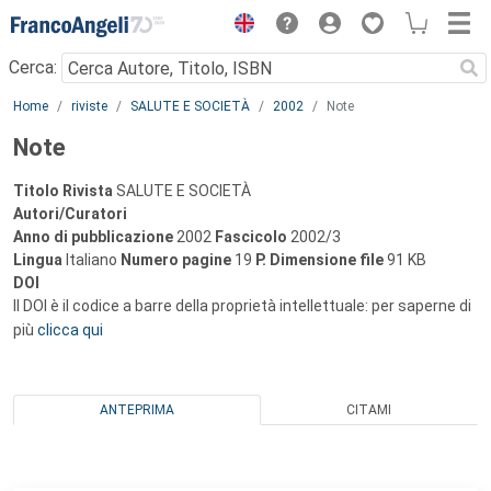
Menu
Cerca:
Main content
Home
riviste
SALUTE E SOCIETÀ
2002
Note
Note
Titolo Rivista
SALUTE E SOCIETÀ
Autori/Curatori
Anno di pubblicazione
2002
Fascicolo
2002/3
Lingua
Italiano
Numero pagine
19
P.
Dimensione file
91 KB
DOI
Il DOI è il codice a barre della proprietà intellettuale: per saperne di
più
clicca qui
ANTEPRIMA
CITAMI