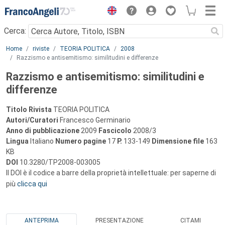
Menu
Cerca:
Main content
Home
riviste
TEORIA POLITICA
2008
Razzismo e antisemitismo: similitudini e differenze
Razzismo e antisemitismo: similitudini e
differenze
Titolo Rivista
TEORIA POLITICA
Autori/Curatori
Francesco Germinario
Anno di pubblicazione
2009
Fascicolo
2008/3
Lingua
Italiano
Numero pagine
17
P.
133-149
Dimensione file
163
KB
DOI
10.3280/TP2008-003005
Il DOI è il codice a barre della proprietà intellettuale: per saperne di
più
clicca qui
ANTEPRIMA
PRESENTAZIONE
CITAMI