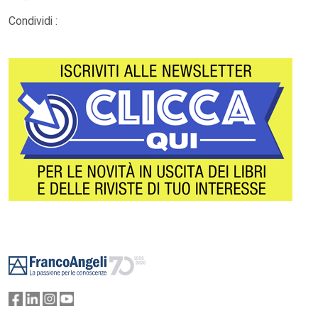
Condividi :
Footer