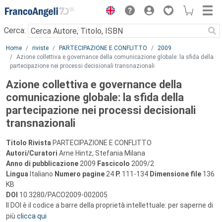
Menu
Cerca:
Main content
Home
riviste
PARTECIPAZIONE E CONFLITTO
2009
Azione collettiva e governance della comunicazione globale: la sfida della
partecipazione nei processi decisionali transnazionali
Azione collettiva e governance della
comunicazione globale: la sfida della
partecipazione nei processi decisionali
transnazionali
Titolo Rivista
PARTECIPAZIONE E CONFLITTO
Autori/Curatori
Arne Hintz, Stefania Milana
Anno di pubblicazione
2009
Fascicolo
2009/2
Lingua
Italiano
Numero pagine
24
P.
111-134
Dimensione file
136
KB
DOI
10.3280/PACO2009-002005
Il DOI è il codice a barre della proprietà intellettuale: per saperne di
più
clicca qui