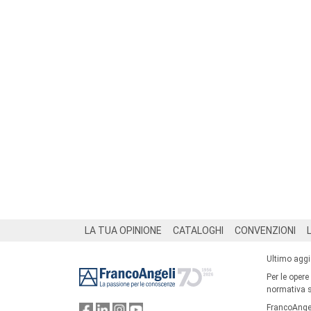
Footer
LA TUA OPINIONE
CATALOGHI
CONVENZIONI
Ultimo agg
Per le opere
normativa su
FrancoAngel