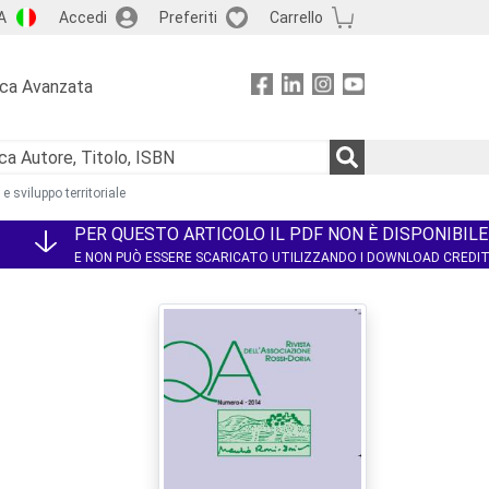
A
Accedi
Preferiti
Carrello
rca Avanzata
 sviluppo territoriale
PER QUESTO ARTICOLO IL PDF NON È DISPONIBILE
E NON PUÒ ESSERE SCARICATO UTILIZZANDO I DOWNLOAD CREDI