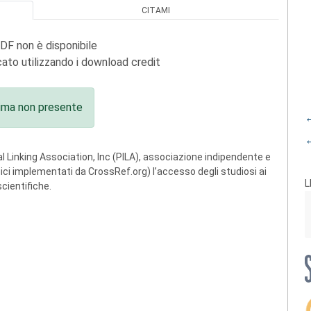
CITAMI
PDF non è disponibile
ato utilizzando i download credit
ima non presente
←
←
 Linking Association, Inc (PILA), associazione indipendente e
ogici implementati da CrossRef.org) l’accesso degli studiosi ai
L
scientifiche.