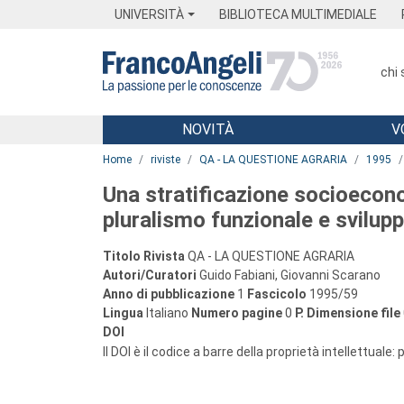
Menu
Main content
Footer
Menu
UNIVERSITÀ
BIBLIOTECA MULTIMEDIALE
chi
NOVITÀ
V
Main content
Home
riviste
QA - LA QUESTIONE AGRARIA
1995
Una stratificazione socioecono
pluralismo funzionale e svilupp
Titolo Rivista
QA - LA QUESTIONE AGRARIA
Autori/Curatori
Guido Fabiani, Giovanni Scarano
Anno di pubblicazione
1
Fascicolo
1995/59
Lingua
Italiano
Numero pagine
0
P.
Dimensione file
DOI
Il DOI è il codice a barre della proprietà intellettuale: