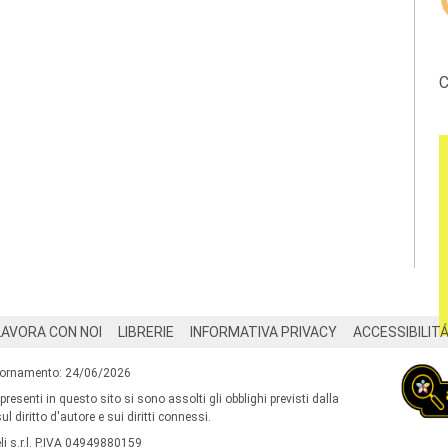
C
LAVORA CON NOI
LIBRERIE
INFORMATIVA PRIVACY
ACCESSIBILIT
iornamento: 24/06/2026
 presenti in questo sito si sono assolti gli obblighi previsti dalla
l diritto d'autore e sui diritti connessi.
i s.r.l. P.IVA 04949880159