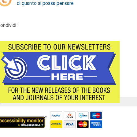
di quanto si possa pensare
ondividi :
Á