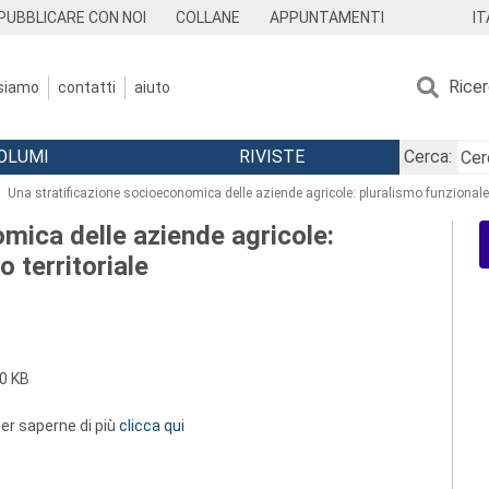
IT
PUBBLICARE CON NOI
COLLANE
APPUNTAMENTI
Rice
 siamo
contatti
aiuto
OLUMI
RIVISTE
Cerca:
Una stratificazione socioeconomica delle aziende agricole: pluralismo funzionale e
mica delle aziende agricole:
o territoriale
0 KB
 per saperne di più
clicca qui