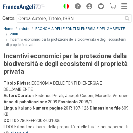
Menu
Cerca:
Main content
Home
riviste
ECONOMIA DELLE FONTI DI ENERGIA E DELL’AMBIENTE
2008
Incentivi economici per la protezione della biodiversità e degli ecosistemi
di proprietà privata
Incentivi economici per la protezione della
biodiversità e degli ecosistemi di proprietà
privata
Titolo Rivista
ECONOMIA DELLE FONTI DI ENERGIA E
DELL’AMBIENTE
Autori/Curatori
Federico Perali, Joseph Cooper, Marcella Veronesi
Anno di pubblicazione
2009
Fascicolo
2008/1
Lingua
Italiano
Numero pagine
20
P.
107-126
Dimensione file
609
KB
DOI
10.3280/EFE2008-001006
Il DOI è il codice a barre della proprietà intellettuale: per saperne di