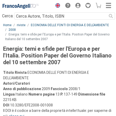
Menu
Cerca:
Main content
Home
riviste
ECONOMIA DELLE FONTI DI ENERGIA E DELL’AMBIENTE
2008
Energia: temi e sfide per l'Europa e per l'Italia. Position Paper del Governo
Italiano del 10 settembre 2007
Energia: temi e sfide per l'Europa e per
l'Italia. Position Paper del Governo Italiano
del 10 settembre 2007
Titolo Rivista
ECONOMIA DELLE FONTI DI ENERGIA E
DELL’AMBIENTE
Autori/Curatori
Anno di pubblicazione
2009
Fascicolo
2008/1
Lingua
Italiano
Numero pagine
13
P.
137-149
Dimensione file
2215 KB
DOI
10.3280/EFE2008-001008
Il DOI è il codice a barre della proprietà intellettuale: per saperne di