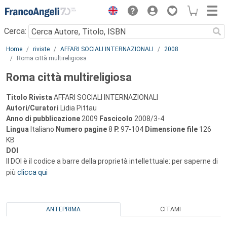
Menu
Cerca:
Main content
Home
riviste
AFFARI SOCIALI INTERNAZIONALI
2008
Roma città multireligiosa
Roma città multireligiosa
Titolo Rivista
AFFARI SOCIALI INTERNAZIONALI
Autori/Curatori
Lidia Pittau
Anno di pubblicazione
2009
Fascicolo
2008/3-4
Lingua
Italiano
Numero pagine
8
P.
97-104
Dimensione file
126
KB
DOI
Il DOI è il codice a barre della proprietà intellettuale: per saperne di
più
clicca qui
ANTEPRIMA
CITAMI