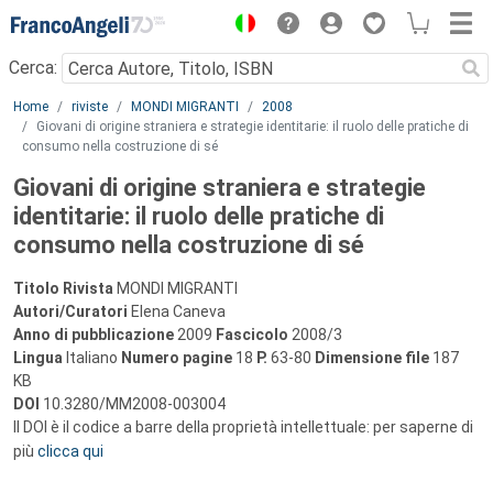
Menu
Cerca:
Main content
Home
riviste
MONDI MIGRANTI
2008
Giovani di origine straniera e strategie identitarie: il ruolo delle pratiche di
consumo nella costruzione di sé
Giovani di origine straniera e strategie
identitarie: il ruolo delle pratiche di
consumo nella costruzione di sé
Titolo Rivista
MONDI MIGRANTI
Autori/Curatori
Elena Caneva
Anno di pubblicazione
2009
Fascicolo
2008/3
Lingua
Italiano
Numero pagine
18
P.
63-80
Dimensione file
187
KB
DOI
10.3280/MM2008-003004
Il DOI è il codice a barre della proprietà intellettuale: per saperne di
più
clicca qui