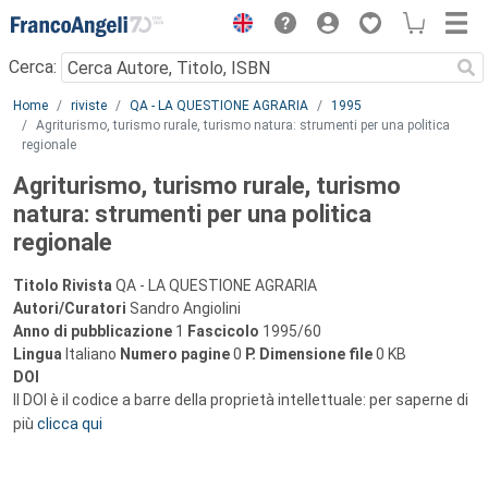
Menu
Cerca:
Main content
Home
riviste
QA - LA QUESTIONE AGRARIA
1995
Agriturismo, turismo rurale, turismo natura: strumenti per una politica
regionale
Agriturismo, turismo rurale, turismo
natura: strumenti per una politica
regionale
Titolo Rivista
QA - LA QUESTIONE AGRARIA
Autori/Curatori
Sandro Angiolini
Anno di pubblicazione
1
Fascicolo
1995/60
Lingua
Italiano
Numero pagine
0
P.
Dimensione file
0 KB
DOI
Il DOI è il codice a barre della proprietà intellettuale: per saperne di
più
clicca qui