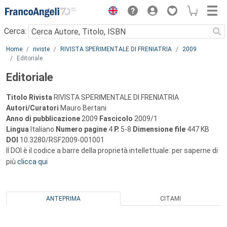
Menu
Cerca:
Main content
Home
riviste
RIVISTA SPERIMENTALE DI FRENIATRIA
2009
Editoriale
Editoriale
Titolo Rivista
RIVISTA SPERIMENTALE DI FRENIATRIA
Autori/Curatori
Mauro Bertani
Anno di pubblicazione
2009
Fascicolo
2009/1
Lingua
Italiano
Numero pagine
4
P.
5-8
Dimensione file
447 KB
DOI
10.3280/RSF2009-001001
Il DOI è il codice a barre della proprietà intellettuale: per saperne di
più
clicca qui
ANTEPRIMA
CITAMI