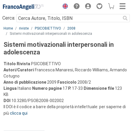
Menu
Cerca:
Main content
Home
riviste
PSICOBIETTIVO
2008
Sistemi motivazionali interpersonali in adolescenza
Sistemi motivazionali interpersonali in
adolescenza
Titolo Rivista
PSICOBIETTIVO
Autori/Curatori
Francesca Manaresi, Riccardo Williams, Armando
Cotugno
Anno di pubblicazione
2009
Fascicolo
2008/2
Lingua
Italiano
Numero pagine
17
P.
17-33
Dimensione file
123
KB
DOI
10.3280/PSOB2008-002002
Il DOI è il codice a barre della proprietà intellettuale: per saperne di
più
clicca qui