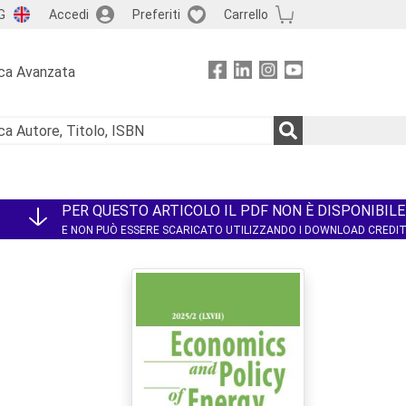
G
Accedi
Preferiti
Carrello
ca Avanzata
PER QUESTO ARTICOLO IL PDF NON È DISPONIBILE
E NON PUÒ ESSERE SCARICATO UTILIZZANDO I DOWNLOAD CREDI