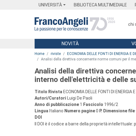
Menu
Main content
Footer
Menu
UNIVERSITÀ
BIBLIOTECA MULTIMEDIALE
chi
NOVITÀ
V
Main content
Home
riviste
ECONOMIA DELLE FONTI DI ENERGIA E D
Analisi della direttiva concernente norme comuni per il merca
Analisi della direttiva concer
interno dell'elettricità e delle 
Titolo Rivista
ECONOMIA DELLE FONTI DI ENERGIA E
Autori/Curatori
Luigi De Paoli
Anno di pubblicazione
1
Fascicolo
1996/2
Lingua
Italiano
Numero pagine
0
P.
Dimensione file
DOI
Il DOI è il codice a barre della proprietà intellettuale: