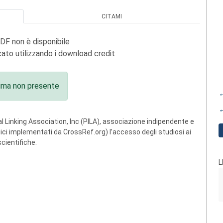
CITAMI
PDF non è disponibile
ato utilizzando i download credit
ima non presente
←
←
 Linking Association, Inc (PILA), associazione indipendente e
ogici implementati da CrossRef.org) l’accesso degli studiosi ai
scientifiche.
L