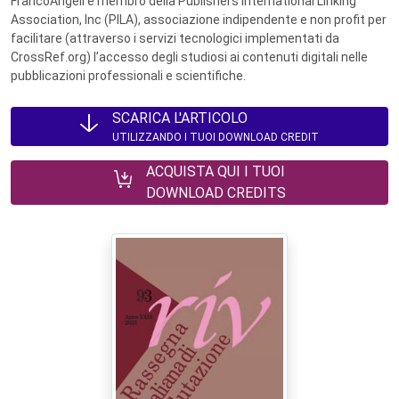
FrancoAngeli è membro della Publishers International Linking
Association, Inc (PILA), associazione indipendente e non profit per
facilitare (attraverso i servizi tecnologici implementati da
CrossRef.org) l’accesso degli studiosi ai contenuti digitali nelle
pubblicazioni professionali e scientifiche.
SCARICA L'ARTICOLO
UTILIZZANDO I TUOI DOWNLOAD CREDIT
ACQUISTA QUI I TUOI
DOWNLOAD CREDITS