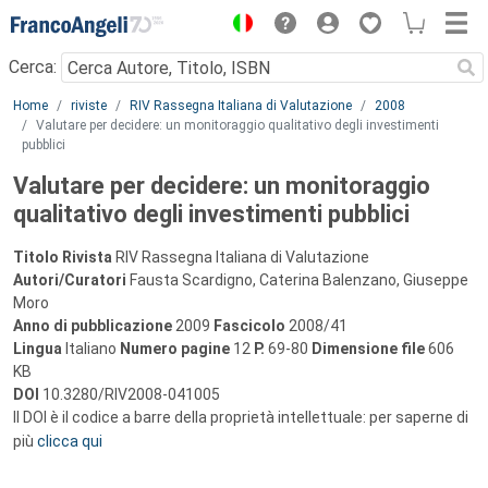
Menu
Cerca:
Main content
Home
riviste
RIV Rassegna Italiana di Valutazione
2008
Valutare per decidere: un monitoraggio qualitativo degli investimenti
pubblici
Valutare per decidere: un monitoraggio
qualitativo degli investimenti pubblici
Titolo Rivista
RIV Rassegna Italiana di Valutazione
Autori/Curatori
Fausta Scardigno, Caterina Balenzano, Giuseppe
Moro
Anno di pubblicazione
2009
Fascicolo
2008/41
Lingua
Italiano
Numero pagine
12
P.
69-80
Dimensione file
606
KB
DOI
10.3280/RIV2008-041005
Il DOI è il codice a barre della proprietà intellettuale: per saperne di
più
clicca qui