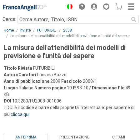
Menu
Cerca:
Main content
Home
riviste
FUTURIBILI
2008
La misura dell'attendibilità dei modelli di previsione e l'unità del sapere
La misura dell'attendibilità dei modelli di
previsione e l'unità del sapere
Titolo Rivista
FUTURIBILI
Autori/Curatori
Luciana Bozzo
Anno di pubblicazione
2009
Fascicolo
2008/1
Lingua
Italiano
Numero pagine
10
P.
98-107
Dimensione file
49
KB
DOI
10.3280/FU2008-001006
Il DOI è il codice a barre della proprietà intellettuale: per saperne di
più
clicca qui
ANTEPRIMA
PRESENTAZIONE
CITAMI