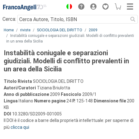
Menu
Cerca:
Main content
Home
riviste
SOCIOLOGIA DEL DIRITTO
2009
Instabilità coniugale e separazioni giudiziali. Modelli di conflitto prevalenti
in un area della Sicilia
Instabilità coniugale e separazioni
giudiziali. Modelli di conflitto prevalenti in
un area della Sicilia
Titolo Rivista
SOCIOLOGIA DEL DIRITTO
Autori/Curatori
Tiziana Briulotta
Anno di pubblicazione
2009
Fascicolo
2009/1
Lingua
Italiano
Numero pagine
24
P.
125-148
Dimensione file
200
KB
DOI
10.3280/SD2009-001005
Il DOI è il codice a barre della proprietà intellettuale: per saperne di
più
clicca qui