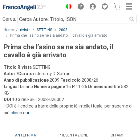
Menu
Cerca:
Main content
Home
riviste
SETTING
2008
Prima che l’asino se ne sia andato, il cavallo è già arrivato
Prima che l’asino se ne sia andato, il
cavallo è già arrivato
Titolo Rivista
SETTING
Autori/Curatori
Jeremy D. Safran
Anno di pubblicazione
2009
Fascicolo
2008/26
Lingua
Italiano
Numero pagine
16
P.
11-26
Dimensione file
582
KB
DOI
10.3280/SET2008-026002
Il DOI è il codice a barre della proprietà intellettuale: per saperne di
più
clicca qui
ANTEPRIMA
PRESENTAZIONE
CITAMI