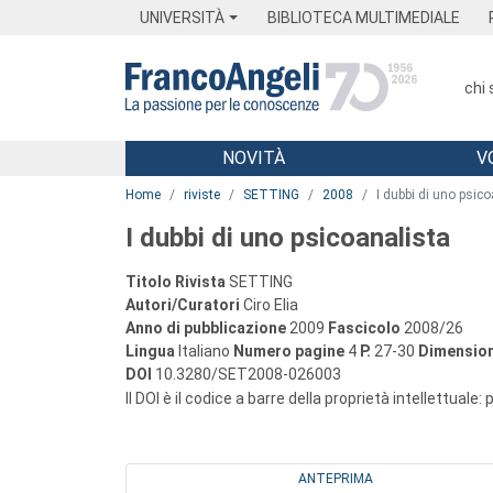
Menu
Main content
Footer
Menu
UNIVERSITÀ
BIBLIOTECA MULTIMEDIALE
chi
NOVITÀ
V
Main content
Home
riviste
SETTING
2008
I dubbi di uno psic
I dubbi di uno psicoanalista
Titolo Rivista
SETTING
Autori/Curatori
Ciro Elia
Anno di pubblicazione
2009
Fascicolo
2008/26
Lingua
Italiano
Numero pagine
4
P.
27-30
Dimension
DOI
10.3280/SET2008-026003
Il DOI è il codice a barre della proprietà intellettuale:
ANTEPRIMA