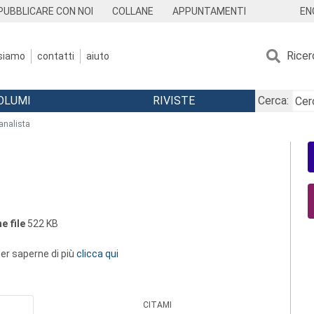
EN
PUBBLICARE CON NOI
COLLANE
APPUNTAMENTI
Ricer
 siamo
contatti
aiuto
OLUMI
RIVISTE
Cerca:
oanalista
e file
522 KB
 per saperne di più
clicca qui
CITAMI