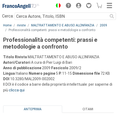
Menu
Cerca:
Main content
Home
riviste
MALTRATTAMENTO E ABUSO ALL’INFANZIA
2009
Professionalità competenti: prassi e metodologie a confronto
Professionalità competenti: prassi e
metodologie a confronto
Titolo Rivista
MALTRATTAMENTO E ABUSO ALL’INFANZIA
Autori/Curatori
A cura di Pier Luigi di Bari
Anno di pubblicazione
2009
Fascicolo
2009/2
Lingua
Italiano
Numero pagine
5
P.
11-15
Dimensione file
72 KB
DOI
10.3280/MAL2009-002002
Il DOI è il codice a barre della proprietà intellettuale: per saperne di
più
clicca qui
ANTEPRIMA
CITAMI