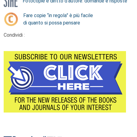
Fotocopie e diritto d’autore: domande e risposte
Fare copie “in regola” è più facile
di quanto si possa pensare
Condividi :
Footer