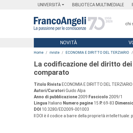
Menu
Main content
Footer
Menu
UNIVERSITÀ
BIBLIOTECA MULTIMEDIALE
chi
NOVITÀ
V
Main content
Home
riviste
ECONOMIA E DIRITTO DEL TERZIARIO
La codificazione del diritto dei
comparato
Titolo Rivista
ECONOMIA E DIRITTO DEL TERZIARIO
Autori/Curatori
Guido Alpa
Anno di pubblicazione
2009
Fascicolo
2009/1
Lingua
Italiano
Numero pagine
15
P.
69-83
Dimensio
DOI
10.3280/ED2009-001003
Il DOI è il codice a barre della proprietà intellettuale: