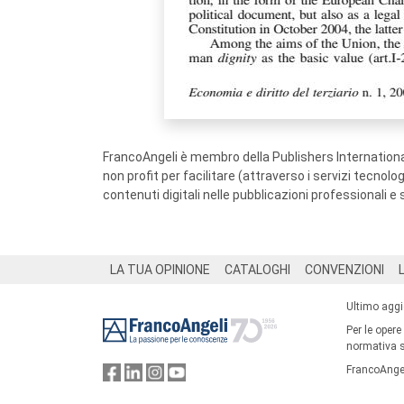
FrancoAngeli è membro della Publishers International
non profit per facilitare (attraverso i servizi tecnol
contenuti digitali nelle pubblicazioni professionali e 
Footer
LA TUA OPINIONE
CATALOGHI
CONVENZIONI
Ultimo agg
Per le opere
normativa su
FrancoAngel