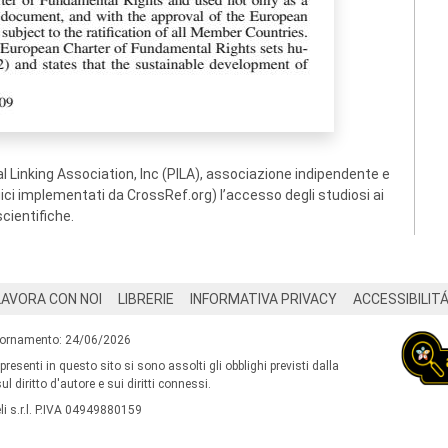
 Linking Association, Inc (PILA), associazione indipendente e
ogici implementati da CrossRef.org) l’accesso degli studiosi ai
scientifiche.
LAVORA CON NOI
LIBRERIE
INFORMATIVA PRIVACY
ACCESSIBILIT
iornamento: 24/06/2026
 presenti in questo sito si sono assolti gli obblighi previsti dalla
l diritto d'autore e sui diritti connessi.
i s.r.l. P.IVA 04949880159