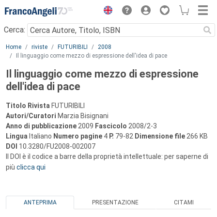
Menu
Cerca:
Main content
Home
riviste
FUTURIBILI
2008
Il linguaggio come mezzo di espressione dell'idea di pace
Il linguaggio come mezzo di espressione
dell'idea di pace
Titolo Rivista
FUTURIBILI
Autori/Curatori
Marzia Bisignani
Anno di pubblicazione
2009
Fascicolo
2008/2-3
Lingua
Italiano
Numero pagine
4
P.
79-82
Dimensione file
266 KB
DOI
10.3280/FU2008-002007
Il DOI è il codice a barre della proprietà intellettuale: per saperne di
più
clicca qui
ANTEPRIMA
PRESENTAZIONE
CITAMI