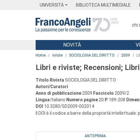
Menu
Main content
Footer
Menu
UNIVERSITÀ
BIBLIOTECA MULTIMEDIALE
chi
NOVITÀ
V
Main content
Home
riviste
SOCIOLOGIA DEL DIRITTO
2009
Li
Libri e riviste; Recensioni; Libri
Titolo Rivista
SOCIOLOGIA DEL DIRITTO
Autori/Curatori
Anno di pubblicazione
2009
Fascicolo
2009/2
Lingua
Italiano
Numero pagine
20
P.
189-208
Dimens
DOI
10.3280/SD2009-002014
Il DOI è il codice a barre della proprietà intellettuale:
ANTEPRIMA