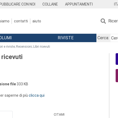
IT
PUBBLICARE CON NOI
COLLANE
APPUNTAMENTI
Rice
 siamo
contatti
aiuto
OLUMI
RIVISTE
Cerca:
bri e riviste; Recensioni; Libri ricevuti
 ricevuti
ione file
333 KB
 per saperne di più
clicca qui
CITAMI