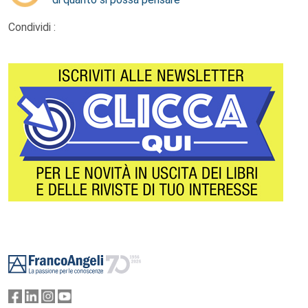
Condividi :
Footer