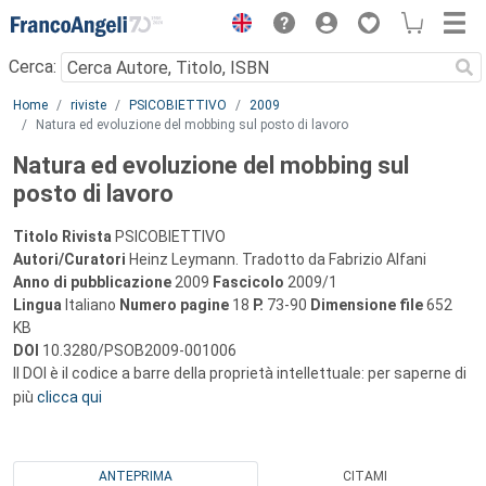
Menu
Cerca:
Main content
Home
riviste
PSICOBIETTIVO
2009
Natura ed evoluzione del mobbing sul posto di lavoro
Natura ed evoluzione del mobbing sul
posto di lavoro
Titolo Rivista
PSICOBIETTIVO
Autori/Curatori
Heinz Leymann. Tradotto da Fabrizio Alfani
Anno di pubblicazione
2009
Fascicolo
2009/1
Lingua
Italiano
Numero pagine
18
P.
73-90
Dimensione file
652
KB
DOI
10.3280/PSOB2009-001006
Il DOI è il codice a barre della proprietà intellettuale: per saperne di
più
clicca qui
ANTEPRIMA
CITAMI