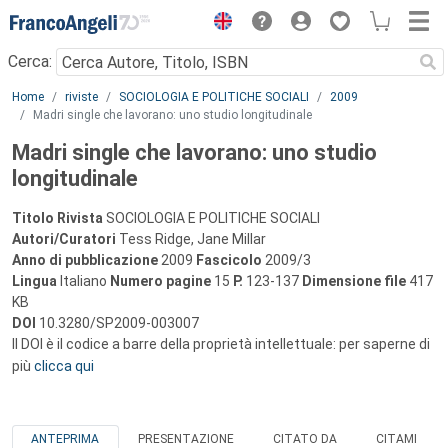
Menu
Cerca:
Main content
Home
riviste
SOCIOLOGIA E POLITICHE SOCIALI
2009
Madri single che lavorano: uno studio longitudinale
Madri single che lavorano: uno studio
longitudinale
Titolo Rivista
SOCIOLOGIA E POLITICHE SOCIALI
Autori/Curatori
Tess Ridge, Jane Millar
Anno di pubblicazione
2009
Fascicolo
2009/3
Lingua
Italiano
Numero pagine
15
P.
123-137
Dimensione file
417
KB
DOI
10.3280/SP2009-003007
Il DOI è il codice a barre della proprietà intellettuale: per saperne di
più
clicca qui
ANTEPRIMA
PRESENTAZIONE
CITATO DA
CITAMI