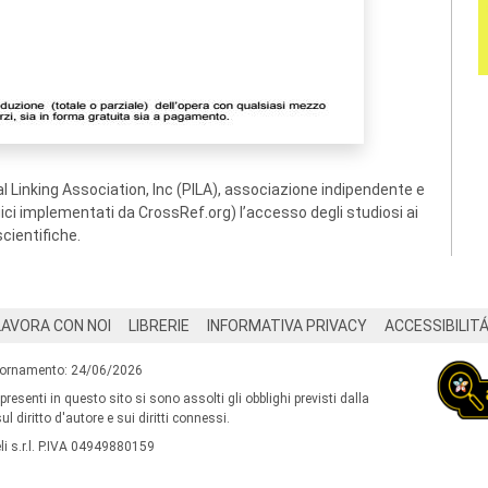
 Linking Association, Inc (PILA), associazione indipendente e
ogici implementati da CrossRef.org) l’accesso degli studiosi ai
scientifiche.
LAVORA CON NOI
LIBRERIE
INFORMATIVA PRIVACY
ACCESSIBILIT
iornamento: 24/06/2026
 presenti in questo sito si sono assolti gli obblighi previsti dalla
l diritto d'autore e sui diritti connessi.
i s.r.l. P.IVA 04949880159