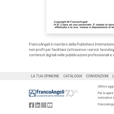
FrancoAngeli è membro della Publishers International
non profit per facilitare (attraverso i servizi tecnol
contenuti digitali nelle pubblicazioni professionali e 
Footer
LA TUA OPINIONE
CATALOGHI
CONVENZIONI
Ultimo agg
Per le opere
normativa su
FrancoAngel