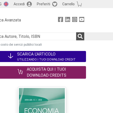
G
Accedi
Preferiti
Carrello
ca Avanzata
costo dei servizi pubblici locali
SCARICA L'ARTICOLO
UTILIZZANDO I TUOI DOWNLOAD CREDIT
ACQUISTA QUI I TUOI
DOWNLOAD CREDITS