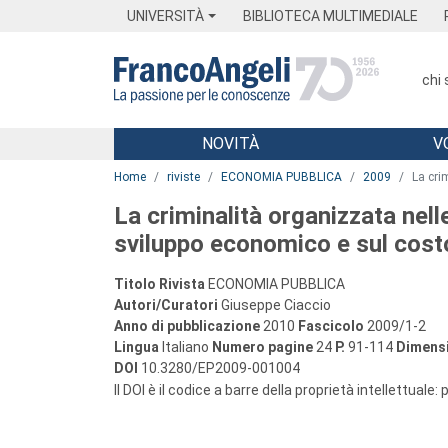
Menu
Main content
Footer
Menu
UNIVERSITÀ
BIBLIOTECA MULTIMEDIALE
chi
NOVITÀ
V
Main content
Home
riviste
ECONOMIA PUBBLICA
2009
La cri
La criminalità organizzata nelle
sviluppo economico e sul costo 
Titolo Rivista
ECONOMIA PUBBLICA
Autori/Curatori
Giuseppe Ciaccio
Anno di pubblicazione
2010
Fascicolo
2009/1-2
Lingua
Italiano
Numero pagine
24
P.
91-114
Dimensi
DOI
10.3280/EP2009-001004
Il DOI è il codice a barre della proprietà intellettuale: