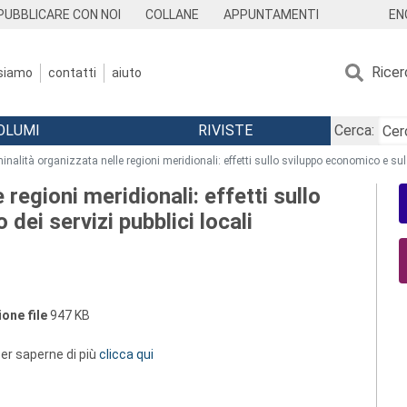
EN
PUBBLICARE CON NOI
COLLANE
APPUNTAMENTI
Ricer
 siamo
contatti
aiuto
OLUMI
RIVISTE
Cerca:
minalità organizzata nelle regioni meridionali: effetti sullo sviluppo economico e sul 
 regioni meridionali: effetti sullo
dei servizi pubblici locali
one file
947 KB
 per saperne di più
clicca qui