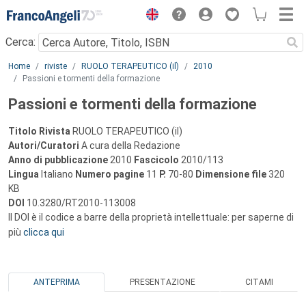
Menu
Cerca:
Main content
Home
riviste
RUOLO TERAPEUTICO (il)
2010
Passioni e tormenti della formazione
Passioni e tormenti della formazione
Titolo Rivista
RUOLO TERAPEUTICO (il)
Autori/Curatori
A cura della Redazione
Anno di pubblicazione
2010
Fascicolo
2010/113
Lingua
Italiano
Numero pagine
11
P.
70-80
Dimensione file
320
KB
DOI
10.3280/RT2010-113008
Il DOI è il codice a barre della proprietà intellettuale: per saperne di
più
clicca qui
ANTEPRIMA
PRESENTAZIONE
CITAMI