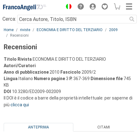
Menu
Cerca:
Main content
Home
riviste
ECONOMIA E DIRITTO DEL TERZIARIO
2009
Recensioni
Recensioni
Titolo Rivista
ECONOMIA E DIRITTO DEL TERZIARIO
Autori/Curatori
Anno di pubblicazione
2010
Fascicolo
2009/2
Lingua
Italiano
Numero pagine
3
P.
367-369
Dimensione file
745
KB
DOI
10.3280/ED2009-002009
Il DOI è il codice a barre della proprietà intellettuale: per saperne di
più
clicca qui
ANTEPRIMA
CITAMI