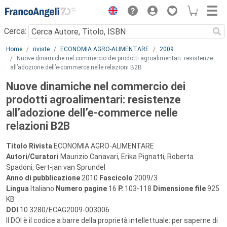
Menu
Cerca:
Main content
Home
riviste
ECONOMIA AGRO-ALIMENTARE
2009
Nuove dinamiche nel commercio dei prodotti agroalimentari: resistenze
all’adozione dell’e-commerce nelle relazioni B2B
Nuove dinamiche nel commercio dei
prodotti agroalimentari: resistenze
all’adozione dell’e-commerce nelle
relazioni B2B
Titolo Rivista
ECONOMIA AGRO-ALIMENTARE
Autori/Curatori
Maurizio Canavari, Erika Pignatti, Roberta
Spadoni, Gert-jan van Sprundel
Anno di pubblicazione
2010
Fascicolo
2009/3
Lingua
Italiano
Numero pagine
16
P.
103-118
Dimensione file
925
KB
DOI
10.3280/ECAG2009-003006
Il DOI è il codice a barre della proprietà intellettuale: per saperne di