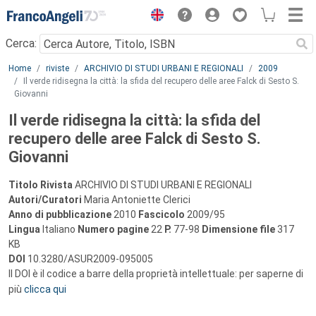
Menu
Cerca:
Main content
Home
riviste
ARCHIVIO DI STUDI URBANI E REGIONALI
2009
Il verde ridisegna la città: la sfida del recupero delle aree Falck di Sesto S.
Giovanni
Il verde ridisegna la città: la sfida del
recupero delle aree Falck di Sesto S.
Giovanni
Titolo Rivista
ARCHIVIO DI STUDI URBANI E REGIONALI
Autori/Curatori
Maria Antoniette Clerici
Anno di pubblicazione
2010
Fascicolo
2009/95
Lingua
Italiano
Numero pagine
22
P.
77-98
Dimensione file
317
KB
DOI
10.3280/ASUR2009-095005
Il DOI è il codice a barre della proprietà intellettuale: per saperne di
più
clicca qui