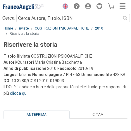
Menu
Cerca:
Main content
Home
riviste
COSTRUZIONI PSICOANALITICHE
2010
Riscrivere la storia
Riscrivere la storia
Titolo Rivista
COSTRUZIONI PSICOANALITICHE
Autori/Curatori
Maria Cristina Bacchetta
Anno di pubblicazione
2010
Fascicolo
2010/19
Lingua
Italiano
Numero pagine
7
P.
47-53
Dimensione file
428 KB
DOI
10.3280/COST2010-019003
Il DOI è il codice a barre della proprietà intellettuale: per saperne di
più
clicca qui
ANTEPRIMA
CITAMI