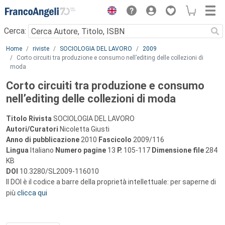
Menu
Cerca:
Main content
Home
riviste
SOCIOLOGIA DEL LAVORO
2009
Corto circuiti tra produzione e consumo nell’editing delle collezioni di
moda
Corto circuiti tra produzione e consumo
nell’editing delle collezioni di moda
Titolo Rivista
SOCIOLOGIA DEL LAVORO
Autori/Curatori
Nicoletta Giusti
Anno di pubblicazione
2010
Fascicolo
2009/116
Lingua
Italiano
Numero pagine
13
P.
105-117
Dimensione file
284
KB
DOI
10.3280/SL2009-116010
Il DOI è il codice a barre della proprietà intellettuale: per saperne di
più
clicca qui