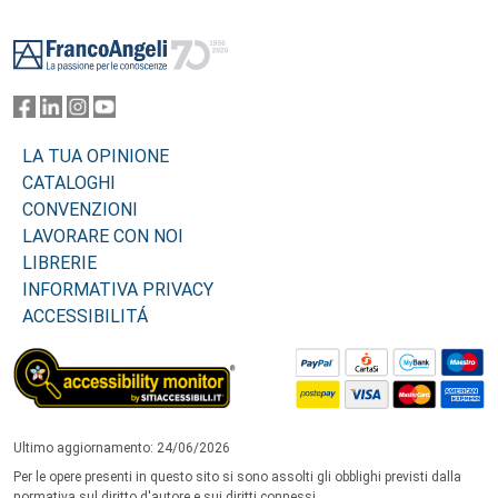
Footer
LA TUA OPINIONE
CATALOGHI
CONVENZIONI
LAVORARE CON NOI
LIBRERIE
INFORMATIVA PRIVACY
ACCESSIBILITÁ
Ultimo aggiornamento: 24/06/2026
Per le opere presenti in questo sito si sono assolti gli obblighi previsti dalla
normativa sul diritto d'autore e sui diritti connessi.