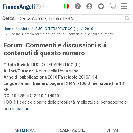
Menu
Cerca:
Main content
Home
riviste
RUOLO TERAPEUTICO (IL)
2010
Forum. Commenti e discussioni sui contenuti di questo numero
Forum. Commenti e discussioni sui
contenuti di questo numero
Titolo Rivista
RUOLO TERAPEUTICO (IL)
Autori/Curatori
A cura della Redazione
Anno di pubblicazione
2010
Fascicolo
2010/114
Lingua
Italiano
Numero pagine
12
P.
95-106
Dimensione file
131
KB
DOI
10.3280/RT2010-114010
Il DOI è il codice a barre della proprietà intellettuale: per saperne di
più
clicca qui
ANTEPRIMA
PRESENTAZIONE
CITAMI