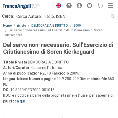
Menu
Cerca:
Main content
Home
riviste
DEMOCRAZIA E DIRITTO
2009
Del servo non-necessario. Sull’Esercizio di Cristianesimo di Soren
Kierkegaard
Del servo non-necessario. Sull’Esercizio di
Cristianesimo di Soren Kierkegaard
Titolo Rivista
DEMOCRAZIA E DIRITTO
Autori/Curatori
Giacomo Petrarca
Anno di pubblicazione
2010
Fascicolo
2009/1
Lingua
Italiano
Numero pagine
20
P.
280-299
Dimensione file
663
KB
DOI
10.3280/DED2009-001016
Il DOI è il codice a barre della proprietà intellettuale: per saperne di
più
clicca qui