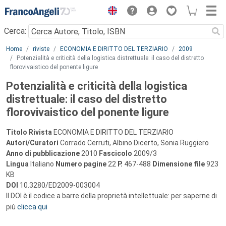
Menu
Cerca:
Main content
Home
riviste
ECONOMIA E DIRITTO DEL TERZIARIO
2009
Potenzialità e criticità della logistica distrettuale: il caso del distretto
florovivaistico del ponente ligure
Potenzialità e criticità della logistica
distrettuale: il caso del distretto
florovivaistico del ponente ligure
Titolo Rivista
ECONOMIA E DIRITTO DEL TERZIARIO
Autori/Curatori
Corrado Cerruti, Albino Dicerto, Sonia Ruggiero
Anno di pubblicazione
2010
Fascicolo
2009/3
Lingua
Italiano
Numero pagine
22
P.
467-488
Dimensione file
923
KB
DOI
10.3280/ED2009-003004
Il DOI è il codice a barre della proprietà intellettuale: per saperne di
più
clicca qui