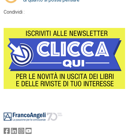
Condividi :
Footer