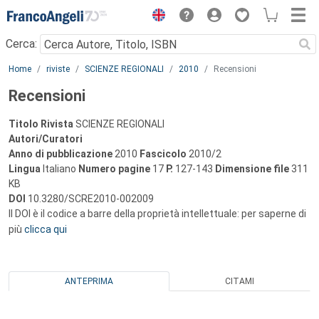
Menu
Cerca:
Main content
Home
riviste
SCIENZE REGIONALI
2010
Recensioni
Recensioni
Titolo Rivista
SCIENZE REGIONALI
Autori/Curatori
Anno di pubblicazione
2010
Fascicolo
2010/2
Lingua
Italiano
Numero pagine
17
P.
127-143
Dimensione file
311
KB
DOI
10.3280/SCRE2010-002009
Il DOI è il codice a barre della proprietà intellettuale: per saperne di
più
clicca qui
ANTEPRIMA
CITAMI