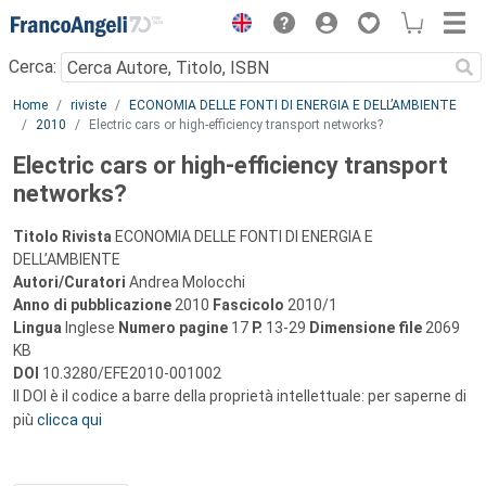
Menu
Cerca:
Main content
Home
riviste
ECONOMIA DELLE FONTI DI ENERGIA E DELL’AMBIENTE
2010
Electric cars or high-efficiency transport networks?
Electric cars or high-efficiency transport
networks?
Titolo Rivista
ECONOMIA DELLE FONTI DI ENERGIA E
DELL’AMBIENTE
Autori/Curatori
Andrea Molocchi
Anno di pubblicazione
2010
Fascicolo
2010/1
Lingua
Inglese
Numero pagine
17
P.
13-29
Dimensione file
2069
KB
DOI
10.3280/EFE2010-001002
Il DOI è il codice a barre della proprietà intellettuale: per saperne di
più
clicca qui