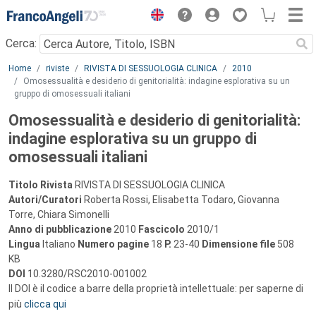
Menu
Cerca:
Main content
Home
riviste
RIVISTA DI SESSUOLOGIA CLINICA
2010
Omosessualità e desiderio di genitorialità: indagine esplorativa su un
gruppo di omosessuali italiani
Omosessualità e desiderio di genitorialità:
indagine esplorativa su un gruppo di
omosessuali italiani
Titolo Rivista
RIVISTA DI SESSUOLOGIA CLINICA
Autori/Curatori
Roberta Rossi, Elisabetta Todaro, Giovanna
Torre, Chiara Simonelli
Anno di pubblicazione
2010
Fascicolo
2010/1
Lingua
Italiano
Numero pagine
18
P.
23-40
Dimensione file
508
KB
DOI
10.3280/RSC2010-001002
Il DOI è il codice a barre della proprietà intellettuale: per saperne di
più
clicca qui