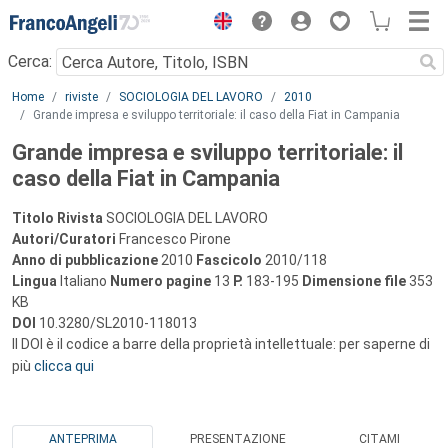
Menu
Cerca:
Main content
Home
riviste
SOCIOLOGIA DEL LAVORO
2010
Grande impresa e sviluppo territoriale: il caso della Fiat in Campania
Grande impresa e sviluppo territoriale: il
caso della Fiat in Campania
Titolo Rivista
SOCIOLOGIA DEL LAVORO
Autori/Curatori
Francesco Pirone
Anno di pubblicazione
2010
Fascicolo
2010/118
Lingua
Italiano
Numero pagine
13
P.
183-195
Dimensione file
353
KB
DOI
10.3280/SL2010-118013
Il DOI è il codice a barre della proprietà intellettuale: per saperne di
più
clicca qui
ANTEPRIMA
PRESENTAZIONE
CITAMI