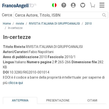
Menu
Cerca:
Main content
Home
riviste
RIVISTA ITALIANA DI GRUPPOANALISI
2010
In-certezze
In-certezze
Titolo Rivista
RIVISTA ITALIANA DI GRUPPOANALISI
Autori/Curatori
Fabio Napolitani
Anno di pubblicazione
2010
Fascicolo
2010/1
Lingua
Italiano
Numero pagine
2
P.
265-266
Dimensione file
282
KB
DOI
10.3280/RIG2010-001014
Il DOI è il codice a barre della proprietà intellettuale: per saperne di
più
clicca qui
ANTEPRIMA
PRESENTAZIONE
CITAMI