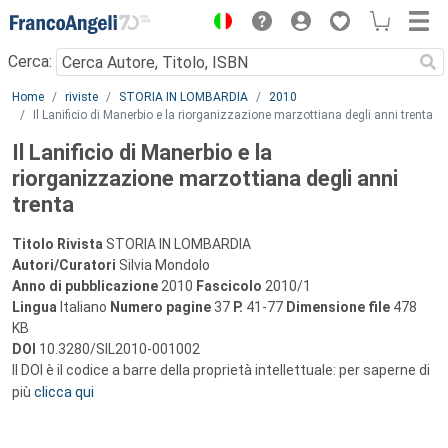
Menu
Cerca:
Main content
Home
riviste
STORIA IN LOMBARDIA
2010
Il Lanificio di Manerbio e la riorganizzazione marzottiana degli anni trenta
Il Lanificio di Manerbio e la
riorganizzazione marzottiana degli anni
trenta
Titolo Rivista
STORIA IN LOMBARDIA
Autori/Curatori
Silvia Mondolo
Anno di pubblicazione
2010
Fascicolo
2010/1
Lingua
Italiano
Numero pagine
37
P.
41-77
Dimensione file
478
KB
DOI
10.3280/SIL2010-001002
Il DOI è il codice a barre della proprietà intellettuale: per saperne di
più
clicca qui