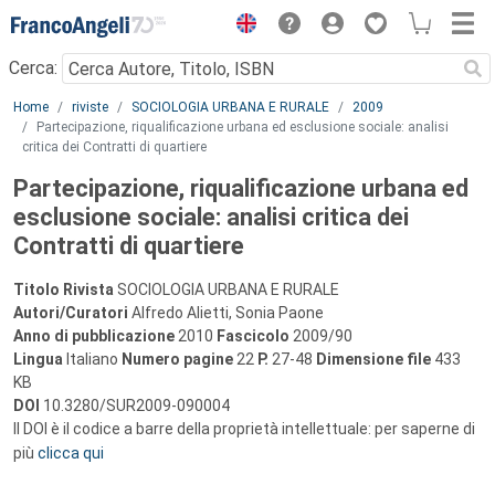
Menu
Cerca:
Main content
Home
riviste
SOCIOLOGIA URBANA E RURALE
2009
Partecipazione, riqualificazione urbana ed esclusione sociale: analisi
critica dei Contratti di quartiere
Partecipazione, riqualificazione urbana ed
esclusione sociale: analisi critica dei
Contratti di quartiere
Titolo Rivista
SOCIOLOGIA URBANA E RURALE
Autori/Curatori
Alfredo Alietti, Sonia Paone
Anno di pubblicazione
2010
Fascicolo
2009/90
Lingua
Italiano
Numero pagine
22
P.
27-48
Dimensione file
433
KB
DOI
10.3280/SUR2009-090004
Il DOI è il codice a barre della proprietà intellettuale: per saperne di
più
clicca qui