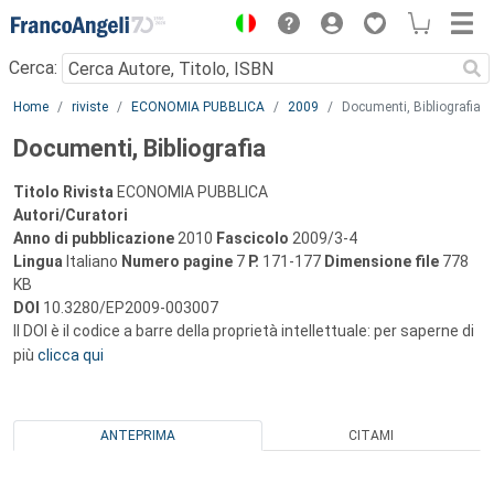
Menu
Cerca:
Main content
Home
riviste
ECONOMIA PUBBLICA
2009
Documenti, Bibliografia
Documenti, Bibliografia
Titolo Rivista
ECONOMIA PUBBLICA
Autori/Curatori
Anno di pubblicazione
2010
Fascicolo
2009/3-4
Lingua
Italiano
Numero pagine
7
P.
171-177
Dimensione file
778
KB
DOI
10.3280/EP2009-003007
Il DOI è il codice a barre della proprietà intellettuale: per saperne di
più
clicca qui
ANTEPRIMA
CITAMI