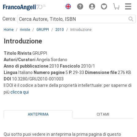
Menu
Cerca:
Main content
Home
riviste
GRUPPI
2010
Introduzione
Introduzione
Titolo Rivista
GRUPPI
Autori/Curatori
Angela Sordano
Anno di pubblicazione
2010
Fascicolo
2010/1
Lingua
Italiano
Numero pagine
5
P.
29-33
Dimensione file
276 KB
DOI
10.3280/GRU2010-001003
Il DOI è il codice a barre della proprietà intellettuale: per saperne di
più
clicca qui
ANTEPRIMA
CITAMI
Qui sotto puoi vedere in anteprima la prima pagina di questo