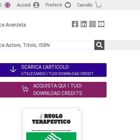
G
Accedi
Preferiti
Carrello
ca Avanzata
SCARICA L'ARTICOLO
UTILIZZANDO I TUOI DOWNLOAD CREDIT
ACQUISTA QUI I TUOI
DOWNLOAD CREDITS