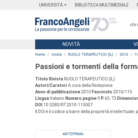
Menu
Main content
Footer
Menu
UNIVERSITÀ
BIBLIOTECA MULTIMEDIALE
chi
NOVITÀ
V
Main content
Home
riviste
RUOLO TERAPEUTICO (IL)
2010
P
Passioni e tormenti della for
Titolo Rivista
RUOLO TERAPEUTICO (IL)
Autori/Curatori
A cura della Redazione
Anno di pubblicazione
2010
Fascicolo
2010/115
Lingua
Italiano
Numero pagine
9
P.
65-73
Dimension
DOI
10.3280/RT2010-115007
Il DOI è il codice a barre della proprietà intellettuale:
ANTEPRIMA