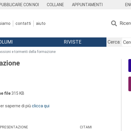
EN
PUBBLICARE CON NOI
COLLANE
APPUNTAMENTI
Ricer
 siamo
contatti
aiuto
OLUMI
RIVISTE
Cerca:
assioni e tormenti della formazione
mazione
e file
315 KB
 per saperne di più
clicca qui
PRESENTAZIONE
CITAMI