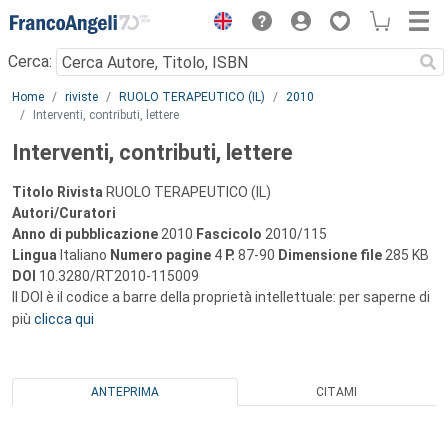
Menu
Cerca:
Main content
Home
riviste
RUOLO TERAPEUTICO (IL)
2010
Interventi, contributi, lettere
Interventi, contributi, lettere
Titolo Rivista
RUOLO TERAPEUTICO (IL)
Autori/Curatori
Anno di pubblicazione
2010
Fascicolo
2010/115
Lingua
Italiano
Numero pagine
4
P.
87-90
Dimensione file
285 KB
DOI
10.3280/RT2010-115009
Il DOI è il codice a barre della proprietà intellettuale: per saperne di
più
clicca qui
ANTEPRIMA
CITAMI