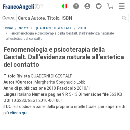
Menu
Cerca:
Main content
Home
riviste
QUADERNI DI GESTALT
2010
Fenomenologia e psicoterapia della Gestalt. Dall’evidenza naturale
all’estetica del contatto
Fenomenologia e psicoterapia della
Gestalt. Dall’evidenza naturale all’estetica
del contatto
Titolo Rivista
QUADERNI DI GESTALT
Autori/Curatori
Margherita Spagnuolo Lobb
Anno di pubblicazione
2010
Fascicolo
2010/1
Lingua
Italiano
Numero pagine
9
P.
5-13
Dimensione file
563 KB
DOI
10.3280/GEST2010-001001
Il DOI è il codice a barre della proprietà intellettuale: per saperne di
più
clicca qui