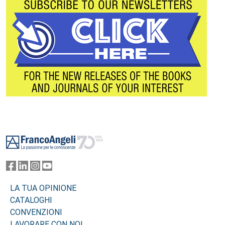
Footer
LA TUA OPINIONE
CATALOGHI
CONVENZIONI
LAVORARE CON NOI