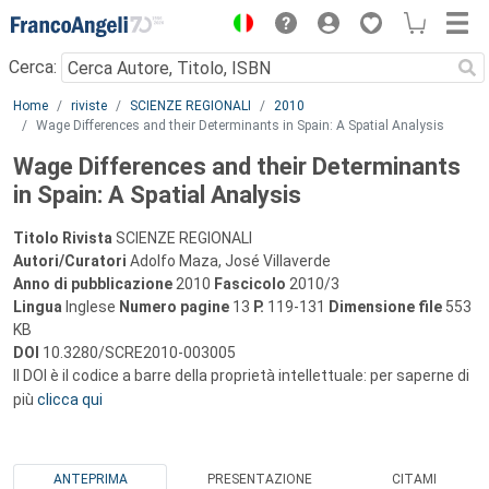
Menu
Cerca:
Main content
Home
riviste
SCIENZE REGIONALI
2010
Wage Differences and their Determinants in Spain: A Spatial Analysis
Wage Differences and their Determinants
in Spain: A Spatial Analysis
Titolo Rivista
SCIENZE REGIONALI
Autori/Curatori
Adolfo Maza, José Villaverde
Anno di pubblicazione
2010
Fascicolo
2010/3
Lingua
Inglese
Numero pagine
13
P.
119-131
Dimensione file
553
KB
DOI
10.3280/SCRE2010-003005
Il DOI è il codice a barre della proprietà intellettuale: per saperne di
più
clicca qui
ANTEPRIMA
PRESENTAZIONE
CITAMI