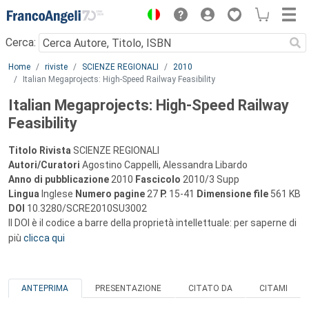
Menu
Cerca:
Main content
Home
riviste
SCIENZE REGIONALI
2010
Italian Megaprojects: High-Speed Railway Feasibility
Italian Megaprojects: High-Speed Railway
Feasibility
Titolo Rivista
SCIENZE REGIONALI
Autori/Curatori
Agostino Cappelli, Alessandra Libardo
Anno di pubblicazione
2010
Fascicolo
2010/3 Supp
Lingua
Inglese
Numero pagine
27
P.
15-41
Dimensione file
561 KB
DOI
10.3280/SCRE2010SU3002
Il DOI è il codice a barre della proprietà intellettuale: per saperne di
più
clicca qui
ANTEPRIMA
PRESENTAZIONE
CITATO DA
CITAMI